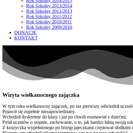
Rok Szkolny 2014/2015
Rok Szkolny 2013/2014
Rok Szkolny 2012/2013
Rok Szkolny 2011/2012
Rok Szkolny 2010/2011
Rok Szkolny 2009/2010
DONACJE
KONTAKT
Wizyta wielkanocnego zajączka
W tym roku wielkanocny zajączek, po raz pierwszy odwiedził ucznió
Pojawił się zupełnie niezapowiedziany.
Wchodził dyskretnie do klasy i już po chwili rozmawiał z dziećmi.
Pytał uczniów o stopnie, zachowanie, o to, jak bardzo lubią swoją szk
Z koszyczka wypełnionego po brzegi jajeczkami częstował słodkimi 
Niestety, nie zdradził nikomu tajemnicy, czy nas jeszcze odwiedzi?