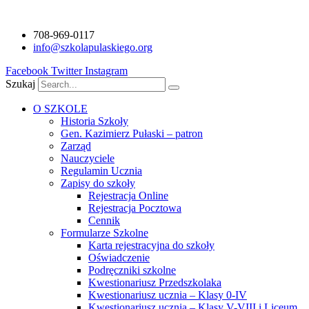
Przejdź
do
708-969-0117
treści
info@szkolapulaskiego.org
Facebook
Twitter
Instagram
Szukaj
O SZKOLE
Historia Szkoły
Gen. Kazimierz Pułaski – patron
Zarząd
Nauczyciele
Regulamin Ucznia
Zapisy do szkoły
Rejestracja Online
Rejestracja Pocztowa
Cennik
Formularze Szkolne
Karta rejestracyjna do szkoły
Oświadczenie
Podręczniki szkolne
Kwestionariusz Przedszkolaka
Kwestionariusz ucznia – Klasy 0-IV
Kwestionariusz ucznia – Klasy V-VIII i Liceum