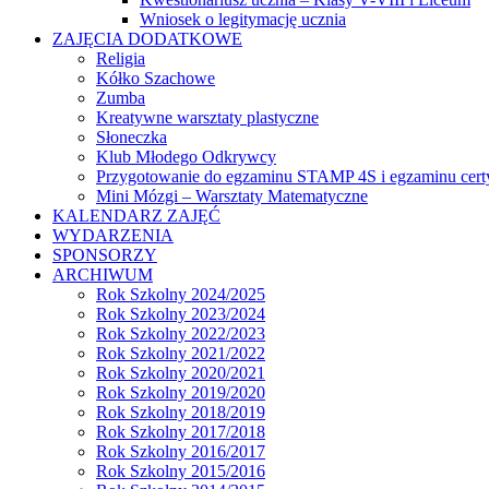
Wniosek o legitymację ucznia
ZAJĘCIA DODATKOWE
Religia
Kółko Szachowe
Zumba
Kreatywne warsztaty plastyczne
Słoneczka
Klub Młodego Odkrywcy
Przygotowanie do egzaminu STAMP 4S i egzaminu cert
Mini Mózgi – Warsztaty Matematyczne
KALENDARZ ZAJĘĆ
WYDARZENIA
SPONSORZY
ARCHIWUM
Rok Szkolny 2024/2025
Rok Szkolny 2023/2024
Rok Szkolny 2022/2023
Rok Szkolny 2021/2022
Rok Szkolny 2020/2021
Rok Szkolny 2019/2020
Rok Szkolny 2018/2019
Rok Szkolny 2017/2018
Rok Szkolny 2016/2017
Rok Szkolny 2015/2016