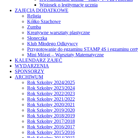
Wniosek o legitymację ucznia
ZAJĘCIA DODATKOWE
Religia
Kółko Szachowe
Zumba
Kreatywne warsztaty plastyczne
Słoneczka
Klub Młodego Odkrywcy
Przygotowanie do egzaminu STAMP 4S i egzaminu cert
Mini Mózgi – Warsztaty Matematyczne
KALENDARZ ZAJĘĆ
WYDARZENIA
SPONSORZY
ARCHIWUM
Rok Szkolny 2024/2025
Rok Szkolny 2023/2024
Rok Szkolny 2022/2023
Rok Szkolny 2021/2022
Rok Szkolny 2020/2021
Rok Szkolny 2019/2020
Rok Szkolny 2018/2019
Rok Szkolny 2017/2018
Rok Szkolny 2016/2017
Rok Szkolny 2015/2016
Rok Szkolny 2014/2015