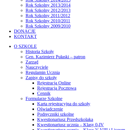
Rok Szkolny 2013/2014
Rok Szkolny 2012/2013
Rok Szkolny 2011/2012
Rok Szkolny 2010/2011
Rok Szkolny 2009/2010
DONACJE
KONTAKT
O SZKOLE
Historia Szkoły
Gen. Kazimierz Pułaski – patron
Zarząd
Nauczyciele
Regulamin Ucznia
Zapisy do szkoły
Rejestracja Online
Rejestracja Pocztowa
Cennik
Formularze Szkolne
Karta rejestracyjna do szkoły
Oświadczenie
Podręczniki szkolne
Kwestionariusz Przedszkolaka
Kwestionariusz ucznia – Klasy 0-IV
Kwestionariusz ucznia – Klasy V-VIII i Liceum