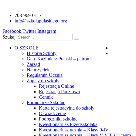
Przejdź
do
708-969-0117
treści
info@szkolapulaskiego.org
Facebook
Twitter
Instagram
Szukaj
O SZKOLE
Polski
Historia Szkoły
Angielski
Gen. Kazimierz Pułaski – patron
Zarząd
Nauczyciele
Regulamin Ucznia
Zapisy do szkoły
Rejestracja Online
Rejestracja Pocztowa
Cennik
Formularze Szkolne
Karta rejestracyjna do szkoły
Oświadczenie
Podręczniki szkolne
Kwestionariusz Przedszkolaka
Kwestionariusz ucznia – Klasy 0-IV
Kwestionariusz ucznia – Klasy V-VIII i Liceum