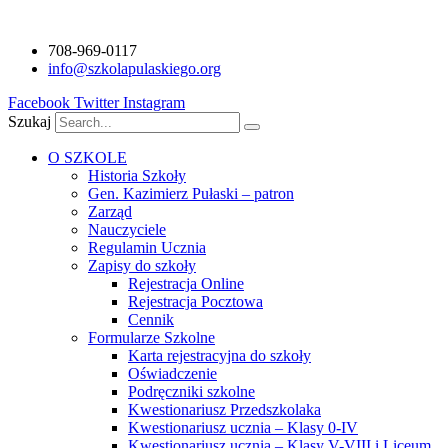
Przejdź
do
708-969-0117
treści
info@szkolapulaskiego.org
Facebook
Twitter
Instagram
Szukaj
O SZKOLE
Historia Szkoły
Gen. Kazimierz Pułaski – patron
Zarząd
Nauczyciele
Regulamin Ucznia
Zapisy do szkoły
Rejestracja Online
Rejestracja Pocztowa
Cennik
Formularze Szkolne
Karta rejestracyjna do szkoły
Oświadczenie
Podręczniki szkolne
Kwestionariusz Przedszkolaka
Kwestionariusz ucznia – Klasy 0-IV
Kwestionariusz ucznia – Klasy V-VIII i Liceum