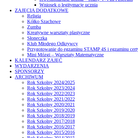
Wniosek o legitymację ucznia
ZAJĘCIA DODATKOWE
Religia
Kółko Szachowe
Zumba
Kreatywne warsztaty plastyczne
Słoneczka
Klub Młodego Odkrywcy
Przygotowanie do egzaminu STAMP 4S i egzaminu cert
Mini Mózgi – Warsztaty Matematyczne
KALENDARZ ZAJĘĆ
WYDARZENIA
SPONSORZY
ARCHIWUM
Rok Szkolny 2024/2025
Rok Szkolny 2023/2024
Rok Szkolny 2022/2023
Rok Szkolny 2021/2022
Rok Szkolny 2020/2021
Rok Szkolny 2019/2020
Rok Szkolny 2018/2019
Rok Szkolny 2017/2018
Rok Szkolny 2016/2017
Rok Szkolny 2015/2016
Rok Szkolny 2014/2015