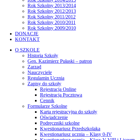
Rok Szkolny 2013/2014
Rok Szkolny 2012/2013
Rok Szkolny 2011/2012
Rok Szkolny 2010/2011
Rok Szkolny 2009/2010
DONACJE
KONTAKT
O SZKOLE
Historia Szkoły
Gen. Kazimierz Pułaski – patron
Zarząd
Nauczyciele
Regulamin Ucznia
Zapisy do szkoły
Rejestracja Online
Rejestracja Pocztowa
Cennik
Formularze Szkolne
Karta rejestracyjna do szkoły
Oświadczenie
Podręczniki szkolne
Kwestionariusz Przedszkolaka
Kwestionariusz ucznia – Klasy 0-IV
Kwestionariusz ucznia – Klasy V-VIII i Liceum