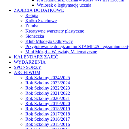
Wniosek o legitymację ucznia
ZAJĘCIA DODATKOWE
Religia
Kółko Szachowe
Zumba
Kreatywne warsztaty plastyczne
Słoneczka
Klub Młodego Odkrywcy
Przygotowanie do egzaminu STAMP 4S i egzaminu cert
Mini Mózgi – Warsztaty Matematyczne
KALENDARZ ZAJĘĆ
WYDARZENIA
SPONSORZY
ARCHIWUM
Rok Szkolny 2024/2025
Rok Szkolny 2023/2024
Rok Szkolny 2022/2023
Rok Szkolny 2021/2022
Rok Szkolny 2020/2021
Rok Szkolny 2019/2020
Rok Szkolny 2018/2019
Rok Szkolny 2017/2018
Rok Szkolny 2016/2017
Rok Szkolny 2015/2016