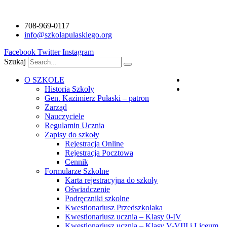
Przejdź
do
708-969-0117
treści
info@szkolapulaskiego.org
Facebook
Twitter
Instagram
Szukaj
O SZKOLE
Polski
Historia Szkoły
Angielski
Gen. Kazimierz Pułaski – patron
Zarząd
Nauczyciele
Regulamin Ucznia
Zapisy do szkoły
Rejestracja Online
Rejestracja Pocztowa
Cennik
Formularze Szkolne
Karta rejestracyjna do szkoły
Oświadczenie
Podręczniki szkolne
Kwestionariusz Przedszkolaka
Kwestionariusz ucznia – Klasy 0-IV
Kwestionariusz ucznia – Klasy V-VIII i Liceum