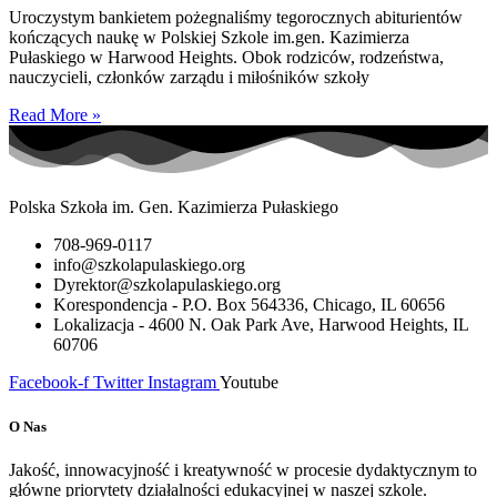
Uroczystym bankietem pożegnaliśmy tegorocznych abiturientów
kończących naukę w Polskiej Szkole im.gen. Kazimierza
Pułaskiego w Harwood Heights. Obok rodziców, rodzeństwa,
nauczycieli, członków zarządu i miłośników szkoły
Read More »
Polska Szkoła im. Gen. Kazimierza Pułaskiego
708-969-0117
info@szkolapulaskiego.org
Dyrektor@szkolapulaskiego.org
Korespondencja - P.O. Box 564336, Chicago, IL 60656
Lokalizacja - 4600 N. Oak Park Ave, Harwood Heights, IL
60706
Facebook-f
Twitter
Instagram
Youtube
O Nas
Jakość, innowacyjność i kreatywność w procesie dydaktycznym to
główne priorytety działalności edukacyjnej w naszej szkole.