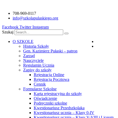
Przejdź
do
708-969-0117
treści
info@szkolapulaskiego.org
Facebook
Twitter
Instagram
Szukaj
O SZKOLE
Polski
Historia Szkoły
Angielski
Gen. Kazimierz Pułaski – patron
Zarząd
Nauczyciele
Regulamin Ucznia
Zapisy do szkoły
Rejestracja Online
Rejestracja Pocztowa
Cennik
Formularze Szkolne
Karta rejestracyjna do szkoły
Oświadczenie
Podręczniki szkolne
Kwestionariusz Przedszkolaka
Kwestionariusz ucznia – Klasy 0-IV
Kwestionariusz ucznia – Klasy V-VIII i Liceum