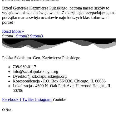
Dzień Generała Kazimierza Pulaskiego, patrona naszej szkoły to
wyjątkowa okazja do świętowania. Z okazji tego przypadającego na
początku marca święta uczniowie najmłodszych klas kolorowali
portret
Read More »
Strona
1
Strona
2
Strona
3
Polska Szkoła im. Gen. Kazimierza Pułaskiego
708-969-0117
info@szkolapulaskiego.org
Dyrektor@szkolapulaskiego.org
Korespondencja - P.O. Box 564336, Chicago, IL 60656
Lokalizacja - 4600 N. Oak Park Ave, Harwood Heights, IL
60706
Facebook-f
Twitter
Instagram
Youtube
O Nas